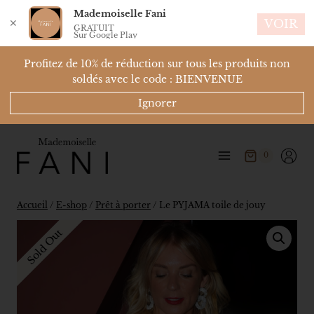
Mademoiselle Fani
✕
VOIR
GRATUIT
Sur Google Play
Profitez de 10% de réduction sur tous les produits non
soldés avec le code : BIENVENUE
Ignorer
0
Accueil
/
E-shop
/
Prêt à porter
/
Le PYJAMA toile de jouy
Sold Out