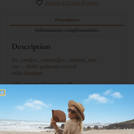
Ajouter à la liste d’envies
Description
Informations complémentaires
Description
[vc_row][vc_column][vc_column_text
css= » »]100% polyester recyclé
taille élastique
taille unique (XS jusqu’au XL)
longueur veste 65cm
buste 107cm
longueur bas 97cm
Entretien:lavage à 30°