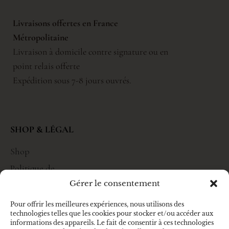
Livraisons offertes en France
Métropolitaine
Livraison à domicile contre signature ou en
point relais offerte
Expédition sous 7-8 jours ouvrés.
SHOP & LÉGAL
Shop
Politique de
confidentialité
Gérer le consentement
Mentions
Pour offrir les meilleures expériences, nous utilisons des
légales
technologies telles que les cookies pour stocker et/ou accéder aux
informations des appareils. Le fait de consentir à ces technologies