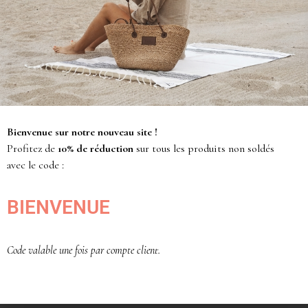
Le mannequin fait une taille 36 et porte le pyjama
en taille unique[/vc_column_text][/vc_column]
[/vc_row]
Produits similaires
Bienvenue sur notre nouveau site !
Promo !
Promo !
Profitez de
10% de réduction
sur tous les produits non soldés
avec le code :
BIENVENUE
Code valable une fois par compte client.