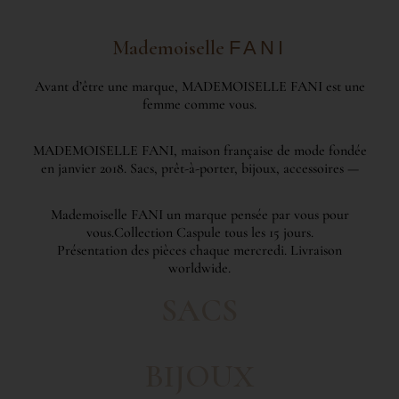
Dernières Pépites Sacs
Dernières Sacs Pépites
Dernières Pépites Sacs
Dernières Sacs Pépites
Dernières Pépites Sacs
Dernières Sacs Pépites
Mademoiselle
FANI
CLIQUER ICI
CLIQUER ICI
CLIQUER ICI
CLIQUER ICI
CLIQUER ICI
CLIQUER ICI
Avant d’être une marque, MADEMOISELLE FANI est une
femme comme vous.
MADEMOISELLE FANI, maison française de mode fondée
en janvier 2018. Sacs, prêt-à-porter, bijoux, accessoires —
Mademoiselle FANI un marque pensée par vous pour
vous.Collection Caspule tous les 15 jours.
Présentation des pièces chaque mercredi. Livraison
worldwide.
SACS
BIJOUX