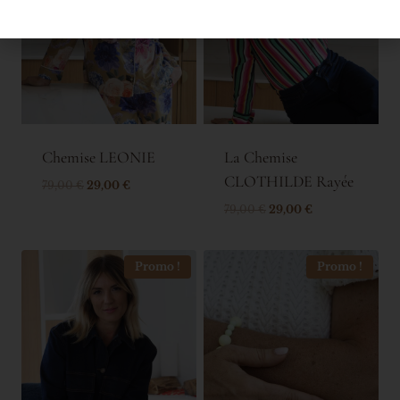
Chemise LEONIE
La Chemise
CLOTHILDE Rayée
79,00
€
29,00
€
79,00
€
29,00
€
Promo !
Promo !