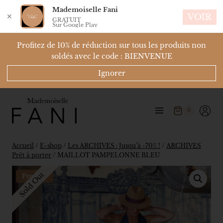
Mademoiselle Fani
✕
VOIR
GRATUIT
Sur Google Play
Profitez de 10% de réduction sur tous les produits non
soldés avec le code : BIENVENUE
Ignorer
0
Accueil
/
E-shop
/
Les ARCHIVES : Jusqu'à -70% !
/
ARCHIVES
Prêt à porter
/
MAILLOT PAMPELONNE BLEU
Sold Out
Promo !