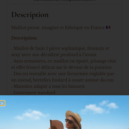
Description
Maillot pensé, imaginé et Fabriqué en France
Description:
. Maillot de bain 1 pièce sophistiqué, féminin et
sexy avec son décolleté profond à l’avant
. Sans armatures, ce maillot est épuré, plissage chic
et effet froncé délicat sur le devant de la poitrine
. Dos nu travaillé avec une fermeture réglable par
un noeud, bretelles foulard à nouer autour du cou
. Maintien adapté à tous les bonnets
. Couvrance standard
. Maillot très confortable avec un contour de jambe
souple
Composition et entretien:
Polyamide 80%