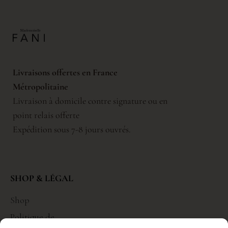
Livraisons offertes en France
Métropolitaine
Livraison à domicile contre signature ou en
point relais offerte
Expédition sous 7-8 jours ouvrés.
SHOP & LÉGAL
Shop
Politique de