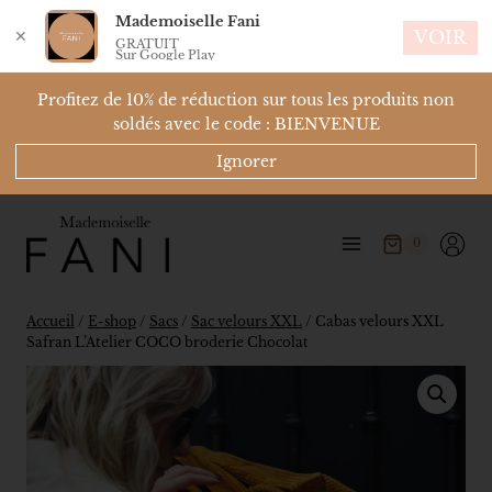
Mademoiselle Fani
✕
VOIR
GRATUIT
Sur Google Play
Profitez de 10% de réduction sur tous les produits non
soldés avec le code : BIENVENUE
Ignorer
0
Accueil
/
E-shop
/
Sacs
/
Sac velours XXL
/
Cabas velours XXL
Safran L’Atelier COCO broderie Chocolat