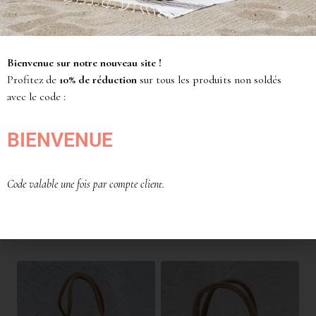
Bienvenue sur notre nouveau site !
Profitez de
10% de réduction
sur tous les produits non soldés
avec le code :
BIENVENUE
CABAS JUTE
SAC LILI
PAILLETÉ COCO
199,00
€
59,00
€
Code valable une fois par compte client.
MON AMOUR bleu
majorelle
59,00
€