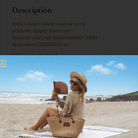
Description
100% velours côtelé couleur navy
pochette zippée intérieure
étiquette cuir logo Mademoiselle FANI
dimensions 52X20X47cm
fabriqué au Portugal
brodé en France
Produits similaires
Promo !