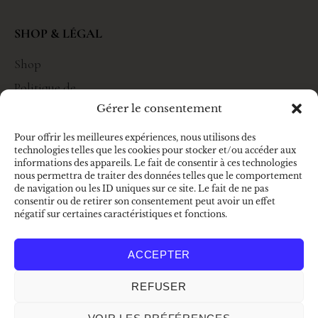
SHOP & LÉGAL
Shop
Politique de
confidentialité
Gérer le consentement
Mentions
Pour offrir les meilleures expériences, nous utilisons des
légales
technologies telles que les cookies pour stocker et/ou accéder aux
informations des appareils. Le fait de consentir à ces technologies
CGV
nous permettra de traiter des données telles que le comportement
de navigation ou les ID uniques sur ce site. Le fait de ne pas
consentir ou de retirer son consentement peut avoir un effet
négatif sur certaines caractéristiques et fonctions.
A PROPOS
ACCEPTER
La marque
Nous contacter
REFUSER
Nous suivre sur Instagram