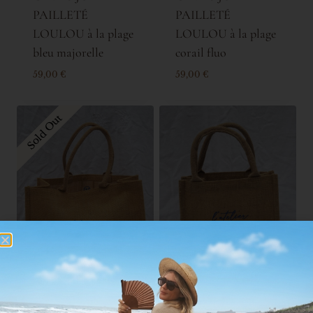
PAILLETÉ
PAILLETÉ
LOULOU à la plage
LOULOU à la plage
bleu majorelle
corail fluo
59,00
€
59,00
€
Sold Out