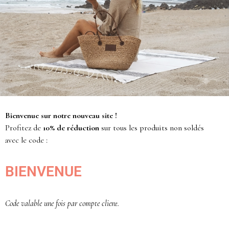
CABAS JUTE
MINI CABAS JUTE
PAILLETÉ
PAILLETÉ
MAISON COCO
L’ATELIER COCO
bleu majorelle
bleu majorelle
59,00
€
39,00
€
Bienvenue sur notre nouveau site !
Profitez de
10% de réduction
sur tous les produits non soldés
avec le code :
BIENVENUE
Code valable une fois par compte client.