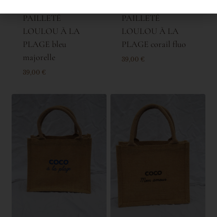
MINI CABAS JUTE
MINI CABAS JUTE
PAILLETÉ
PAILLETÉ
LOULOU À LA
LOULOU À LA
PLAGE bleu
PLAGE corail fluo
majorelle
39,00
€
39,00
€